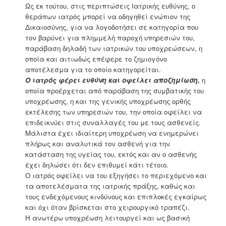
Ως εκ τούτου, στις περιπτώσεις Ιατρικής ευθύνης, ο
θεράπων ιατρός μπορεί να οδηγηθεί ενώπιον της
Δικαιοσύνης, για να λογοδοτήσει σε κατηγορία που
τον βαρύνει για πλημμελή παροχή υπηρεσιών του,
παράβαση δηλαδή των ιατρικών του υποχρεώσεων, η
οποία και αιτιωδώς επέφερε το ζημιογόνο
αποτέλεσμα για το οποίο κατηγορείται.
Ο ιατρός φέρει ευθύνη και οφείλει αποζημίωση,
η
οποία προέρχεται από παράβαση της συμβατικής του
υποχρέωσης, η και της γενικής υποχρέωσης ορθής
εκτέλεσης των υπηρεσιών του, την οποία οφείλει να
επιδεικνύει στις συναλλαγές του με τους ασθενείς.
Μάλιστα έχει ιδιαίτερη υποχρέωση να ενημερώνει
πλήρως και αναλυτικά τον ασθενή για την
κατάσταση της υγείας του, εκτός και αν ο ασθενής
έχει δηλώσει ότι δεν επιθυμεί κάτι τέτοιο.
Ο ιατρός οφείλει να του εξηγήσει το περιεχόμενο και
τα αποτελέσματα της ιατρικής πράξης, καθώς και
τους ενδεχόμενους κινδύνους και επιπλοκές εγκαίρως
και όχι όταν βρίσκεται στο χειρουργικό τραπέζι.
Η ανωτέρω υποχρέωση λειτουργεί και ως βασική